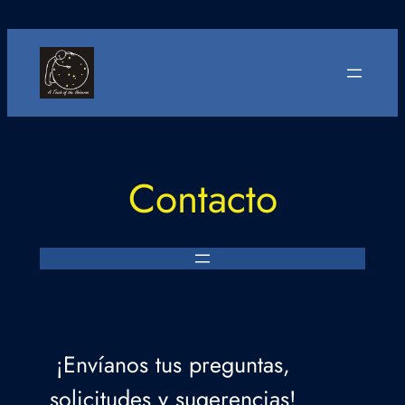
Saltar
al
contenido
Contacto
¡Envíanos tus preguntas,
solicitudes y sugerencias!